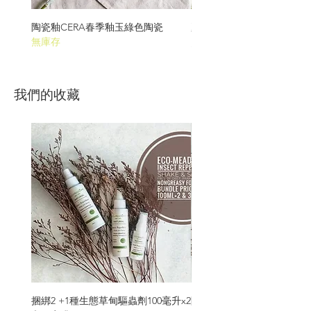
陶瓷釉CERA春季釉玉綠色陶瓷
夏季釉玉綠色陶瓷的CERA
無庫存
價格
SGD 68.00
我們的收藏
捆綁2 +1種生態草甸驅蟲劑100毫升x2
附贈3- Eco Meadows驅蚊