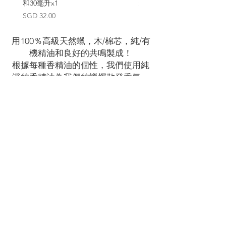
和30毫升x1
x3
價格
價格
SGD 32.00
SGD 36.00
用100％高級天然蠟，木/棉芯，純/有
機精油和良好的共鳴製成！
根據每種香精油的個性，我們使用純
淨的香精油為我們的蠟燭散發香氣，
帶來各種香薰功效。