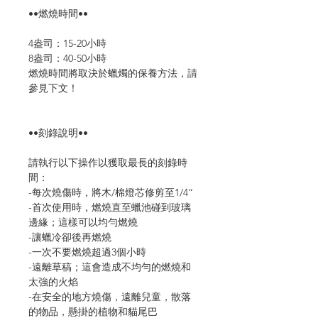
••燃燒時間••
4盎司：15-20小時
8盎司：40-50小時
燃燒時間將取決於蠟燭的保養方法，請
參見下文！
••刻錄說明••
請執行以下操作以獲取最長的刻錄時
間：
-每次燒傷時，將木/棉燈芯修剪至1/4“
-首次使用時，燃燒直至蠟池碰到玻璃
邊緣；這樣可以均勻燃燒
-讓蠟冷卻後再燃燒
-一次不要燃燒超過3個小時
-遠離草稿；這會造成不均勻的燃燒和
太強的火焰
-在安全的地方燒傷，遠離兒童，散落
的物品，懸掛的植物和貓尾巴