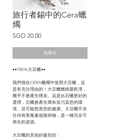
旅行者錫中的Cera蠟
燭
價
SGD 20.00
格
無庫存
••100％大豆蠟••
我們僅在CERA蠟燭中使用大豆蠟，這
是有充分理由的！大豆蠟燃燒最乾淨，
幾乎不會產生煙灰。這是比石蠟更好的
選擇，石蠟會產生煙灰並污染您的環
境，並可能危害您的健康。大豆蠟不含
任何有害毒素或致癌物，是一種完全可
再生的資源。
大豆蠟的其他好處包括：