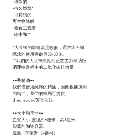
-環保的
-持久燃燒*
-可持續的
可生物降解
-素食主義者
-碳中和**
*大豆蠟的燃燒溫度較低，通常比石蠟
蠟燭的使用壽命長30-50％。
**我們的大豆蠟供應商正在盡力幫助抵
消運輸過程中的二氧化碳排放量
••香精油••
我們僅使用純淨的精油，因此根據所用
的精油，我們的蠟燭可提供
theuraputic芳香功效。
••大小和尺寸••
血管大小-直徑約6厘米，高6厘米。
帶蓋的陶瓷容器。
適量-120毫升（4盎司）