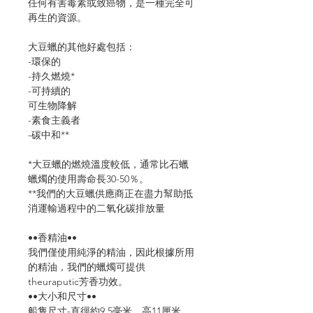
任何有害毒素或致癌物，是一種完全可
再生的資源。
大豆蠟的其他好處包括：
-環保的
-持久燃燒*
-可持續的
可生物降解
-素食主義者
-碳中和**
*大豆蠟的燃燒溫度較低，通常比石蠟
蠟燭的使用壽命長30-50％。
**我們的大豆蠟供應商正在盡力幫助抵
消運輸過程中的二氧化碳排放量
••香精油••
我們僅使用純淨的精油，因此根據所用
的精油，我們的蠟燭可提供
theuraputic芳香功效。
••大小和尺寸••
船隻尺寸-直徑約9.5毫米，高11厘米。