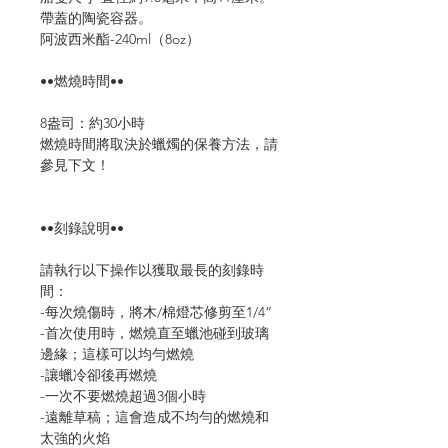
帶蓋的陶瓷容器。
阿波西米酯-240ml（8oz）
••燃燒時間••
8盎司：約30小時
燃燒時間將取決於蠟燭的保養方法，請
參見下文！
••刻錄說明••
請執行以下操作以獲取最長的刻錄時
間：
-每次燒傷時，將木/棉燈芯修剪至1/4“
-首次使用時，燃燒直至蠟池碰到玻璃
邊緣；這樣可以均勻燃燒
-讓蠟冷卻後再燃燒
-一次不要燃燒超過3個小時
-遠離草稿；這會造成不均勻的燃燒和
太強的火焰